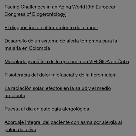
Facing Challenges in an Aging World [9th European
Congress of Biogerontology]
El diagnóstico en el tratamiento del cáncer
Desarrollo de un sistema de alerta temprana para la
malaria en Colombia
Modelado y análisis de la epidemia de VIH-SIDA en Cuba
Fisioterapia del dolor miofascial y de la fibromialgia
La radiación solar: efectos en la salud y el medio
ambiente
Puesta al día en patología alergológica
Abordaje integral del paciente con asma por alergia al
polen del olivo