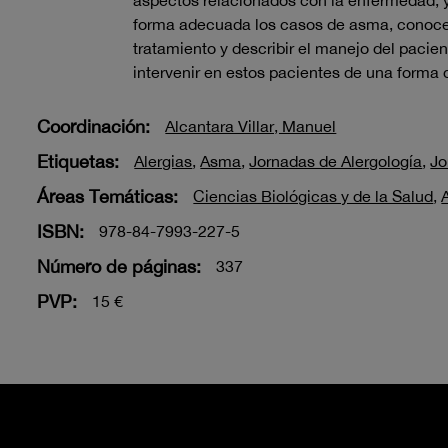
aspectos relacionados con la enfermedad, y
forma adecuada los casos de asma, conocer
tratamiento y describir el manejo del pacie
intervenir en estos pacientes de una forma 
Coordinación:
Alcantara Villar, Manuel
Etiquetas:
Alergias
,
Asma
,
Jornadas de Alergología
,
Jo
Áreas Temáticas:
Ciencias Biológicas y de la Salud
,
ISBN:
978-84-7993-227-5
Número de páginas:
337
PVP:
15 €