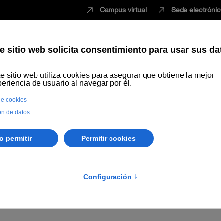
Campus virtual
Sede electróni
Estudiar
Innovación
Vida universita
Dónde comprar
Intercambio y donaciones