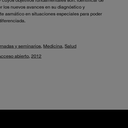
 cuyos objetivos fundamentales son: identificar de
 los nuevos avances en su diagnóstico y
nte asmático en situaciones especiales para poder
diferenciada.
rnadas y seminarios
,
Medicina
,
Salud
Acceso abierto
,
2012