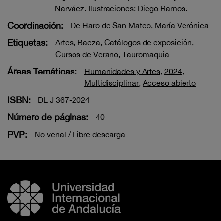
Narváez. Ilustraciones: Diego Ramos.
Coordinación:
De Haro de San Mateo, María Verónica
Etiquetas:
Artes
,
Baeza
,
Catálogos de exposición
,
Cursos de Verano
,
Tauromaquia
Áreas Temáticas:
Humanidades y Artes
,
2024
,
Multidisciplinar
,
Acceso abierto
ISBN:
DL J 367-2024
Número de páginas:
40
PVP:
No venal / Libre descarga