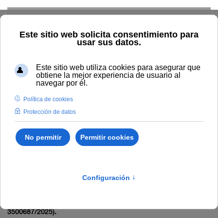
Skip to main content
Presentación
Estructura
Normativa
Órganos
Convenios
Protocolos y actos
Distinciones
Participación
Antifraude
Convivencia
Home
Secretaría General
Convenios
TOUNIA
Profesorado: convocatorias
Anuncio relativo a propuesta
provisional de prelación de solicitudes valoradas para el Banco
de expertos en el Máster Universitario en Inteligencia Artificial y
Big Data Aplicados a Ciencias de la Salud (CÓDIGO
3500687/2025).