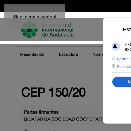
Skip to main content
Presentación
Estructura
Normativa
Ór
CEP 150/20
Partes firmantes
BIDAFARMA SOCIEDAD COOPERATIVA ANDALU