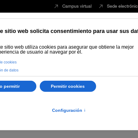
Campus virtual
Sede electróni
Estudiar
Innovación
Vida universita
ganos
Convenios
Protocolos y actos
Distincione
ZA