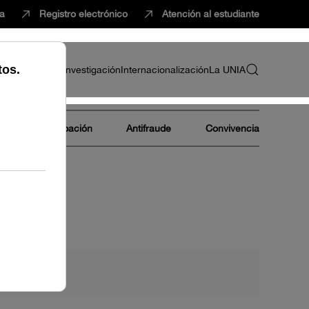
ca
Registro electrónico
Atención al estudiante
ria
Profesorado
Investigación
Internacionalización
La UNIA
s
Participación
Antifraude
Convivencia