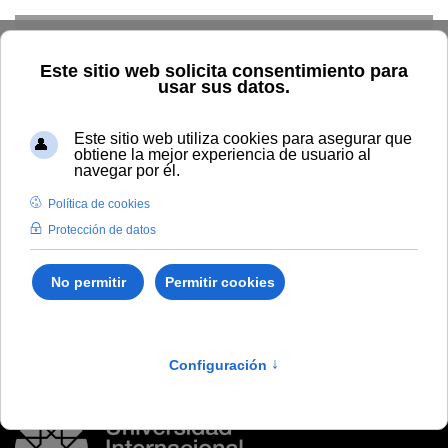
Skip to main content
Inicio
Vida universitaria
Biblioteca y publicaciones
Publicaciones
Búsqueda por autor
Bilbao Liseca, Alfonso
Bilbao Liseca, Alfonso
Qullqicha Ñuqa Ima (Andaluza Jarawi) = Platero y yo
(Elegía andaluza)