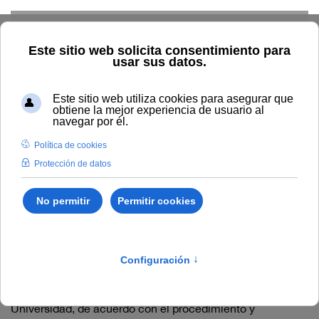
Skip to main content
Home
Doctorado
Matrícula
Matrícula
Una vez hecha efectiva la admisión en el programa de
doctorado, los doctorandos, tanto a tiempo completo
como a tiempo parcial, deberán formalizar, cada curso
académico y hasta la presentación y defensa de la tesis,
la matrícula en tutela académica y, en su caso, en los
complementos de formación, como estudiantes de
doctorado en la Oficina de Estudios de Postgrado de la
Universidad, de acuerdo con el procedimiento y