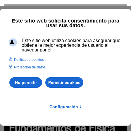
Skip to main content
Inicio
Estudiar
Oferta académica
Enseñanzas propias
de posgrado
Diploma de Experto en Fundamentos de Física
Médica (IV edición)
Enseñanzas propias de posgrado
/
Ciencias de la
Salud
/
B218
Año académico: 2026-2027
Diploma de Experto en
Fundamentos de Física