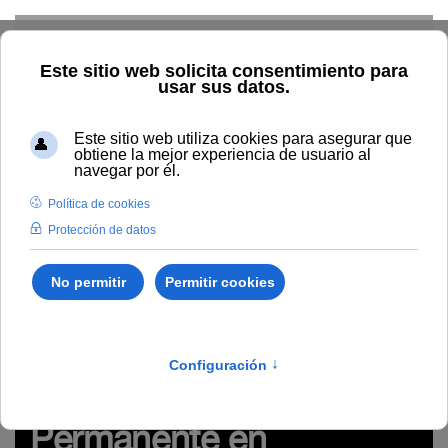
Skip to main content
Inicio
Estudiar
Oferta académica
Oferta por sedes
Máster de Formación Permanente en Patología de la Mano y
Microcirugía (VII edición)
Enseñanzas propias de posgrado
/
Ciencias de la
Salud
/
4900
Año académico: 2026-2027
Máster de Formación
Permanente en