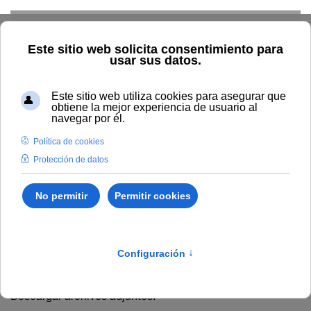
Skip to main content
Conócenos
Institucional
Personal
Académica
Alumnado
Resultados
Económica
Inicio
Transparencia
Económica
Ejecución
presupuestaria
Ejecución presupuestaria
Descargar archivos adjuntos: