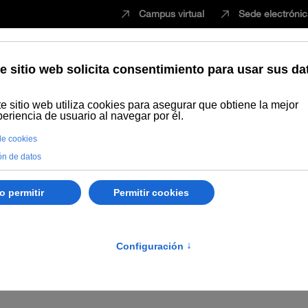
Campus virtual
Sede electróni
Estudiar
Innovación
Vida universita
Personal
Académica
Alumnado
ierno
Patronato de la UNIA
Patronato de la UNIA