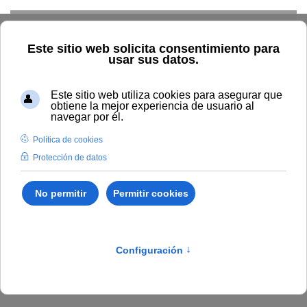
Skip to main content
Conócenos
Institucional
Personal
Académica
Alumnado
Resultados
Económica
Inicio
Transparencia
Resultados
Estudiantes por
procedencia
Procedencia del alumnado