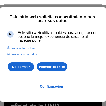
Skip to main content
Inicio
Estudiar
Oferta académica
Normativa
Propia
Código ético
BOUNIA - Boletín oficial
de la UNIA
Consulta el último boletín