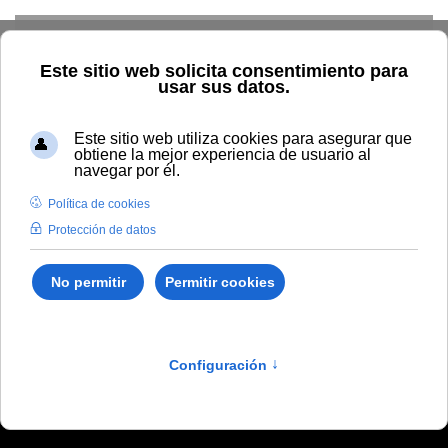
Skip to main content
Conócenos
Institucional
Personal
Académica
Alumnado
Resultados
Económica
Inicio
Transparencia
Económica
Convenios
Buscador
TOUNIA
Exposición Pública
Memorias de
verificación
Memorias de verificación