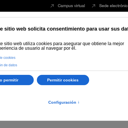
Campus virtual
Sede electróni
Estudiar
Innovación
Vida universita
Personal
Académica
Alumnado
uscador
TOUNIA
Exposición Pública
Otras actuaciones