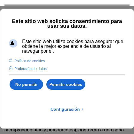
Skip to main content
Home
Másteres universitarios
Aula virtual
Aula virtual
En el Campus Virtual de la UNIA se desarrollarán las
acciones formativas virtuales. Está en funcionamiento
desde 2004/5 y basado, desde 2006-07, en la plataforma
open source Moodle, todos los posgrados lo emplean,
bien como entorno donde acontece la formación
(programas virtuales), bien de forma combinada o como
complemento a la enseñanza presencial (programas
semipresenciales y presenciales), conforme a una serie