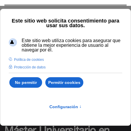
Skip to main content
Home
Estudiar
Oferta académica
Oferta por sedes
Máster Universitario en Economía, Finanzas y Computación
Curso 2026-2027 |
Próxima preinscripción: del
8 al
15 de septiembre de 2026.
Másteres oficiales
/
Ciencias Sociales y Jurídicas
/
7078
Máster Universitario en