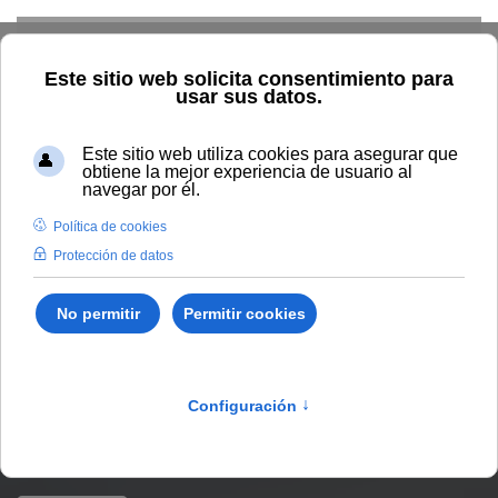
Skip to main content
Home
Estudiar
Oferta académica
Tipo de acción
formativa
Másteres oficiales
Máster Universitario en
Aplicaciones de la Inteligencia Artificial para las Ciencias de la
Salud
Curso 2026-2027 |
Próxima preinscripción: del
8 al
15 de septiembre de 2026.
Másteres oficiales
/
Ciencias de la Salud
/
7090