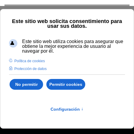
Skip to main content
Home
Estudiar
Oferta académica
Másteres
Universitarios
Máster Universitario en Transformación Digital
de Empresas
Curso 2026-2027 |
Próxima preinscripción: del
8 al
15 de septiembre de 2026.
Másteres oficiales
/
Ingeniería y Arquitectura
/
7093