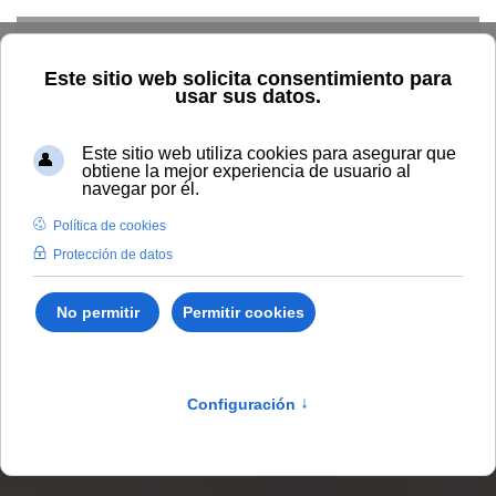
Skip to main content
Home
Estudiar
Oferta académica
Ingeniería y
Arquitectura
Máster Universitario en Logística y Gestión de
Operaciones
Curso 2026-2027 |
Próxima preinscripción: del
8 al
15 de septiembre de 2026.
Másteres oficiales
/
Ingeniería y Arquitectura
/
7094