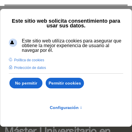
Skip to main content
Home
Másteres universitarios
Máster Universitario en
Agricultura y Ganadería Ecológicas
Curso 2026-2027 |
Próxima preinscripción: del
8 al
15 de septiembre de 2026.
Másteres oficiales
/
Ciencias
/
7082
Máster Universitario en