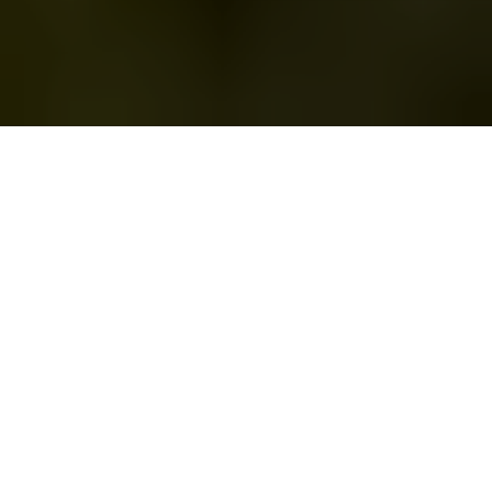
Plan de estudio
Profesorado
Calendario
Admisión y matrícula
Becas
Movilidad
Calidad (SIGC)
Atención al estudiante
¿Por qué estudiar este Máster?
Titulación Versátil para la Sustentabilidad
Agraria